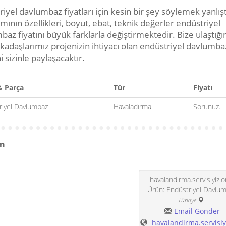
iyel davlumbaz fiyatları için kesin bir şey söylemek yanlışt
ının özellikleri, boyut, ebat, teknik değerler endüstriyel
az fiyatını büyük farklarla değiştirmektedir. Bize ulaştığı
rkadaşlarımız projenizin ihtiyacı olan endüstriyel davlumba
i sizinle paylaşacaktır.
& Parça
Tür
Fiyatı
riyel Davlumbaz
Havaladırma
Sorunuz.
im
havalandirma.servisiyiz.o
Ürün: Endüstriyel Davlu
Türkiye
Email Gönder
havalandirma.servisiy