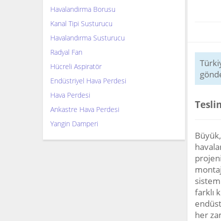
Havalandirma Borusu
Kanal Tipi Susturucu
Havalandırma Susturucu
Radyal Fan
Türki
Hücreli Aspiratör
gönde
Endüstriyel Hava Perdesi
Hava Perdesi
Tesli
Ankastre Hava Perdesi
Yangin Damperi
Büyük,
havala
projen
montaj
sistem
farklı
endüst
her za