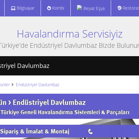
Bilgisayar
Kombi
Restora
Beyaz Eşya
Havalandırma Servisiyiz
Türkiye'de Endüstriyel Davlumbaz Bizde Bulunur
triyel Davlumbaz
ünler
Endüstriyel Davlumbaz