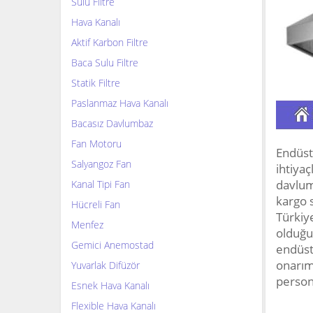
Sulu Filtre
Hava Kanalı
Aktif Karbon Filtre
Baca Sulu Filtre
Statik Filtre
Paslanmaz Hava Kanalı
Bacasız Davlumbaz
Fan Motoru
Endüst
Salyangoz Fan
ihtiyaç
davlumb
Kanal Tipi Fan
kargo s
Hücreli Fan
Türkiy
Menfez
olduğu
Gemici Anemostad
endüst
onarımı
Yuvarlak Difüzör
persone
Esnek Hava Kanalı
Flexible Hava Kanalı