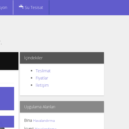
syon
Su Tesisat
.
İçindekiler
Teslimat
Fiyatlar
İletişim
Uygulama Alanları
Bina
Havalandırma
İşyeri
Havalandırma