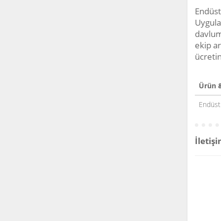
Endüstr
Uygulam
davlumb
ekip a
ücretin
Ürün 
Endüst
İletiş