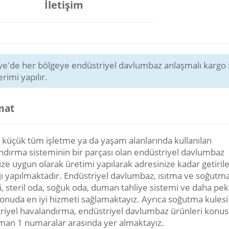
İletişim
ye'de her bölgeye endüstriyel davlumbaz anlaşmalı kargo i
rimi yapılır.
mat
 küçük tüm işletme ya da yaşam alanlarında kullanılan
ndırma sisteminin bir parçası olan endüstriyel davlumbaz
ize uygun olarak üretimi yapılarak adresinize kadar getiril
ı yapılmaktadır. Endüstriyel davlumbaz, ısıtma ve soğutm
i, steril oda, soğuk oda, duman tahliye sistemi ve daha pek
 konuda en iyi hizmeti sağlamaktayız. Ayrıca soğutma kulesi
riyel havalandırma, endüstriyel davlumbaz ürünleri konu
man 1 numaralar arasında yer almaktayız.