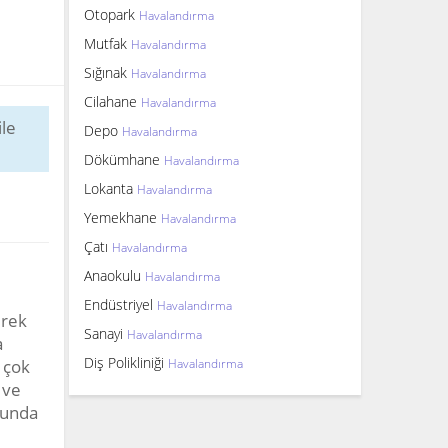
Otopark
Havalandırma
Mutfak
Havalandırma
Sığınak
Havalandırma
Cilahane
Havalandırma
le
Depo
Havalandırma
Dökümhane
Havalandırma
Lokanta
Havalandırma
Yemekhane
Havalandırma
Çatı
Havalandırma
Anaokulu
Havalandırma
Endüstriyel
Havalandırma
erek
Sanayi
Havalandırma
a
Diş Polikliniği
 çok
Havalandırma
 ve
sunda