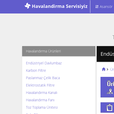
Havalandirma Servisiyiz
Asansör
Havalandırma Ürünleri
Endüs
Endüstriyel Davlumbaz
Ür
Karbon Filtre
Paslanmaz Çelik Baca
Elektrostatik Filtre
Havalandırma Kanalı
Havalandırma Fanı
Toz Toplama Ünitesi