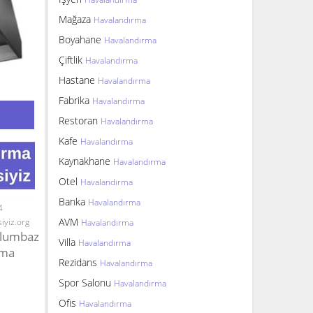
Mağaza
Havalandırma
Boyahane
Havalandırma
Çiftlik
Havalandırma
Hastane
Havalandırma
Fabrika
Havalandırma
Restoran
Havalandırma
Kafe
Havalandırma
Kaynakhane
Havalandırma
Otel
Havalandırma
Banka
Havalandırma
4
AVM
iyiz.org
Havalandırma
vlumbaz
Villa
Havalandırma
rma
Rezidans
Havalandırma
Spor Salonu
Havalandırma
Ofis
Havalandırma