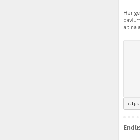
Her ge
davlum
altına
https
Endüs