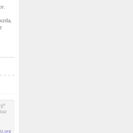
ır.
nızda,
z
®
rg
mbaz
iz.org