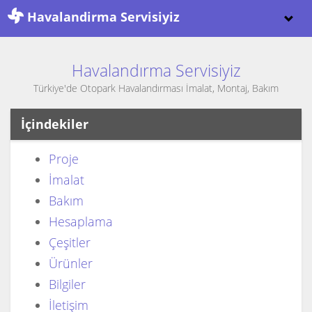
Havalandirma Servisiyiz
Havalandırma Servisiyiz
Türkiye'de Otopark Havalandırması İmalat, Montaj, Bakım
İçindekiler
Proje
İmalat
Bakım
Hesaplama
Çeşitler
Ürünler
Bilgiler
İletişim