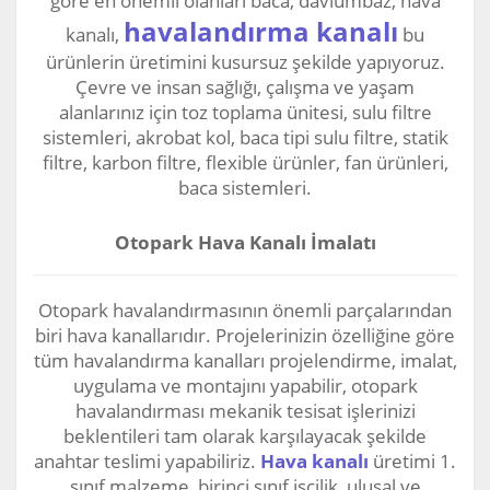
göre en önemli olanları baca, davlumbaz, hava
havalandırma kanalı
kanalı,
bu
ürünlerin üretimini kusursuz şekilde yapıyoruz.
Çevre ve insan sağlığı, çalışma ve yaşam
alanlarınız için toz toplama ünitesi, sulu filtre
sistemleri, akrobat kol, baca tipi sulu filtre, statik
filtre, karbon filtre, flexible ürünler, fan ürünleri,
baca sistemleri.
Otopark Hava Kanalı İmalatı
Otopark havalandırmasının önemli parçalarından
biri hava kanallarıdır. Projelerinizin özelliğine göre
tüm havalandırma kanalları projelendirme, imalat,
uygulama ve montajını yapabilir, otopark
havalandırması mekanik tesisat işlerinizi
beklentileri tam olarak karşılayacak şekilde
anahtar teslimi yapabiliriz.
Hava kanalı
üretimi 1.
sınıf malzeme, birinci sınıf işçilik, ulusal ve