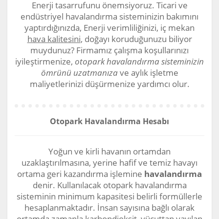
Enerji tasarrufunu önemsiyoruz. Ticari ve
endüstriyel havalandırma sisteminizin bakımını
yaptırdığınızda, Enerji verimliliğinizi, iç mekan
hava kalitesini
, doğayı koruduğunuzu biliyor
muydunuz? Firmamız çalışma koşullarınızı
iyileştirmenize,
otopark havalandırma sisteminizin
ömrünü uzatmanıza
ve aylık işletme
maliyetlerinizi düşürmenize yardımcı olur.
Otopark Havalandırma Hesabı
Yoğun ve kirli havanın ortamdan
uzaklaştırılmasına, yerine hafif ve temiz havayı
ortama geri kazandırma işlemine
havalandırma
denir. Kullanılacak otopark havalandırma
sisteminin minimum kapasitesi belirli formüllerle
hesaplanmaktadır. İnsan sayısına bağlı olarak
ortamda zamanla
karbondioksit
, vücuttan yayılan