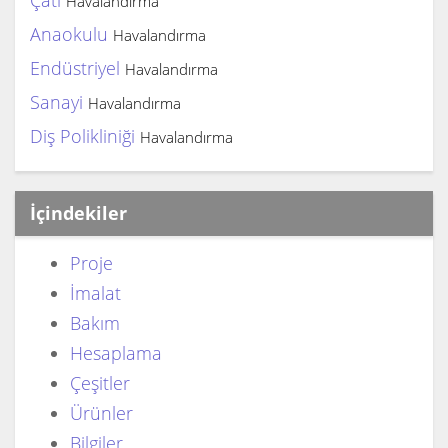
Havalandırma
Anaokulu
Havalandırma
Endüstriyel
Havalandırma
Sanayi
Havalandırma
Diş Polikliniği
Havalandırma
İçindekiler
Proje
İmalat
Bakım
Hesaplama
Çeşitler
Ürünler
Bilgiler