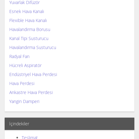
Yuvarlak Difüzör
Esnek Hava Kanalı
Flexible Hava Kanalı
Havalandirma Borusu
Kanal Tipi Susturucu
Havalandırma Susturucu
Radyal Fan
Hücreli Aspiratör
Endüstriyel Hava Perdesi
Hava Perdesi
Ankastre Hava Perdesi
Yangin Damperi
İçindekiler
Teslimat