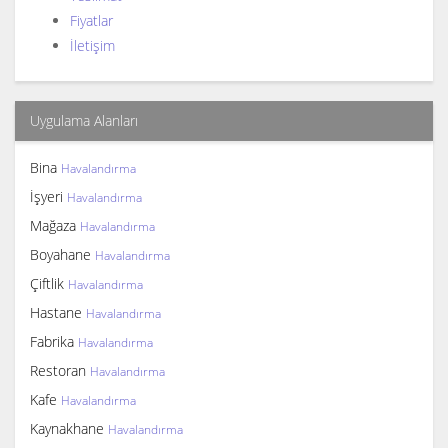
Fiyatlar
İletişim
Uygulama Alanları
Bina
Havalandırma
İşyeri
Havalandırma
Mağaza
Havalandırma
Boyahane
Havalandırma
Çiftlik
Havalandırma
Hastane
Havalandırma
Fabrika
Havalandırma
Restoran
Havalandırma
Kafe
Havalandırma
Kaynakhane
Havalandırma